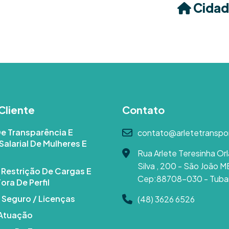
Cidad
Cliente
Contato
De Transparência E
contato@arletetranspo
Salarial De Mulheres E
Rua Arlete Teresinha Orl
Silva , 200 - São João M
e Restrição De Cargas E
Cep:88708-030 - Tuba
ora De Perfil
 Seguro / Licenças
(48) 3626 6526
 Atuação