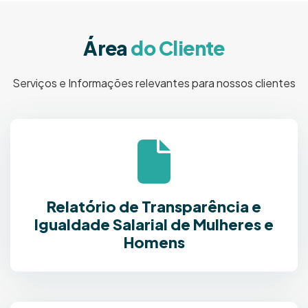
Á
r
e
a
d
o
C
l
i
e
n
t
e
Serviços e Informações relevantes para nossos clientes
Relatório de Transparência e
Igualdade Salarial de Mulheres e
Homens