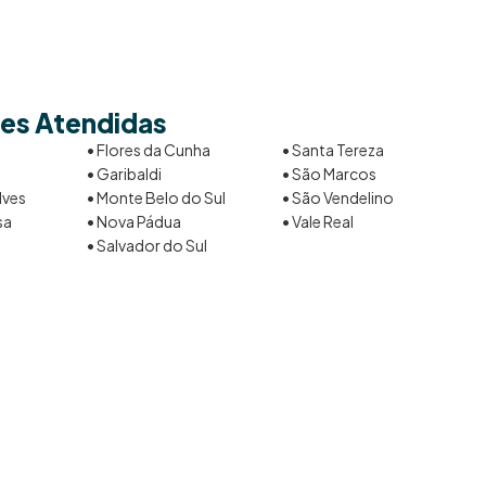
es Atendidas
• Flores da Cunha
• Santa Tereza
• Garibaldi
• São Marcos
lves
• Monte Belo do Sul
• São Vendelino
sa
• Nova Pádua
• Vale Real
• Salvador do Sul