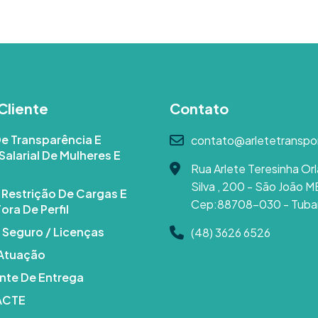
Cliente
Contato
De Transparência E
contato@arletetranspo
Salarial De Mulheres E
Rua Arlete Teresinha Orl
Silva , 200 - São João M
e Restrição De Cargas E
Cep:88708-030 - Tuba
ora De Perfil
 Seguro / Licenças
(48) 3626 6526
 Atuação
te De Entrega
DACTE