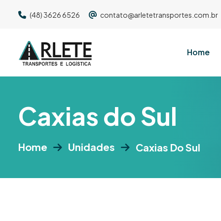
(48) 3626 6526
contato@arletetransportes.com.br
Home
C
a
x
i
a
s
d
o
S
u
l
Home
Unidades
Caxias Do Sul