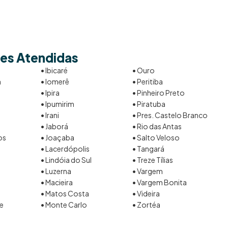
es Atendidas
• Ibicaré
• Ouro
a
• Iomerê
• Peritiba
• Ipira
• Pinheiro Preto
• Ipumirim
• Piratuba
• Irani
• Pres. Castelo Branco
• Jaborá
• Rio das Antas
os
• Joaçaba
• Salto Veloso
• Lacerdópolis
• Tangará
• Lindóia do Sul
• Treze Tílias
• Luzerna
• Vargem
• Macieira
• Vargem Bonita
• Matos Costa
• Videira
te
• Monte Carlo
• Zortéa