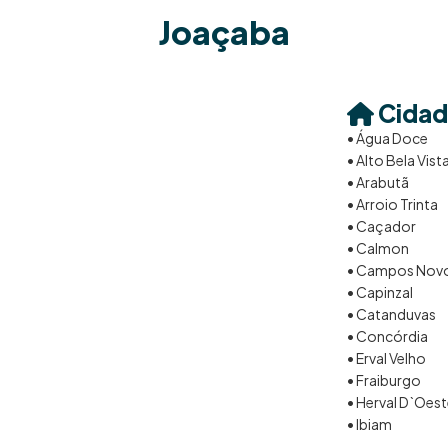
Joaçaba
Cidad
• Água Doce
• Alto Bela Vist
• Arabutã
• Arroio Trinta
• Caçador
• Calmon
• Campos Nov
• Capinzal
• Catanduvas
• Concórdia
• Erval Velho
• Fraiburgo
• Herval D`Oes
• Ibiam