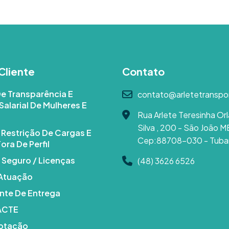
Cliente
Contato
De Transparência E
contato@arletetranspo
Salarial De Mulheres E
Rua Arlete Teresinha Orl
Silva , 200 - São João M
e Restrição De Cargas E
Cep:88708-030 - Tuba
ora De Perfil
 Seguro / Licenças
(48) 3626 6526
 Atuação
te De Entrega
DACTE
Cotação