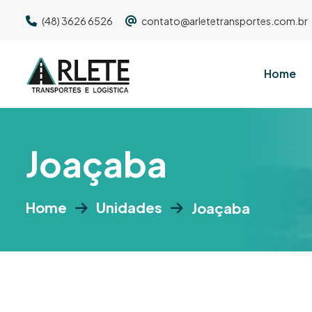
(48) 3626 6526
contato@arletetransportes.com.br
Home
J
o
a
ç
a
b
a
Home
Unidades
Joaçaba