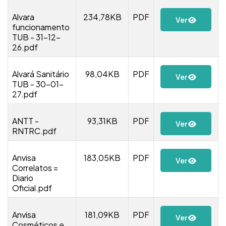
Alvara
234,78KB
PDF
Ver
funcionamento
TUB - 31-12-
26.pdf
Alvará Sanitário
98,04KB
PDF
Ver
TUB - 30-01-
27.pdf
ANTT -
93,31KB
PDF
Ver
RNTRC.pdf
Anvisa
183,05KB
PDF
Ver
Correlatos =
Diario
Oficial.pdf
Anvisa
181,09KB
PDF
Ver
Cosméticos e