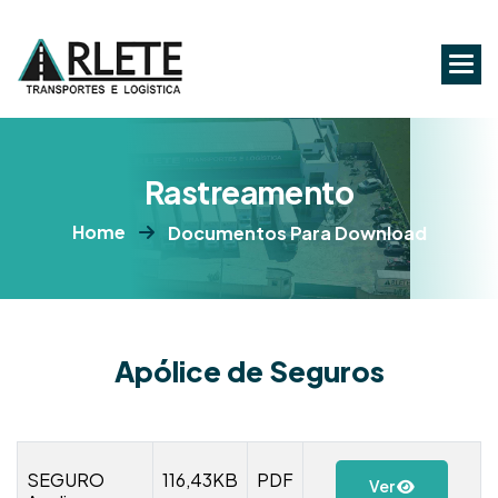
R
a
s
t
r
e
a
m
e
n
t
o
Home
Documentos Para Download
Apólice de Seguros
SEGURO
116,43KB
PDF
Ver